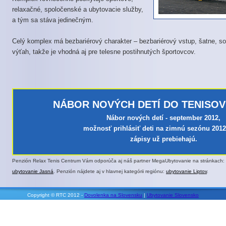
relaxačné, spoločenské a ubytovacie služby,
a tým sa stáva jedinečným.
Celý komplex má bezbariérový charakter – bezbariérový vstup, šatne, soc
výťah, takže je vhodná aj pre telesne postihnutých športovcov.
NÁBOR NOVÝCH DETÍ DO TENISOV
Nábor nových detí - september 2012,
možnosť prihlásiť deti na zimnú sezónu 2012
zápisy už prebiehajú.
Penzión Relax Tenis Centrum Vám odporúča aj náš partner MegaUbytovanie na stránkach:
ubytovanie Jasná
. Penzión nájdete aj v hlavnej kategórii regiónu:
ubytovanie Liptov
.
Copyright © RTC 2012 -
Dovolenka na Slovensku
|
Ubytovanie Slovensko