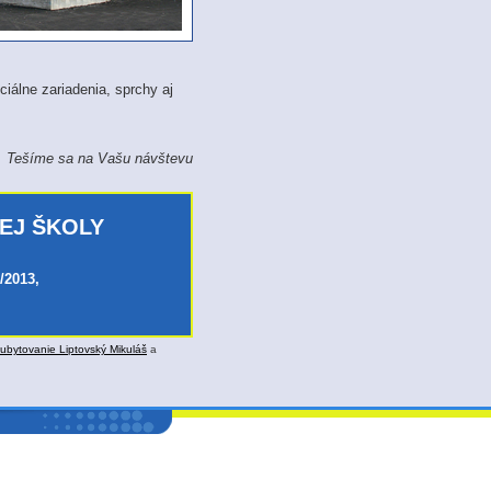
iálne zariadenia, sprchy aj
Tešíme sa na Vašu návštevu
EJ ŠKOLY
/2013,
ubytovanie Liptovský Mikuláš
a